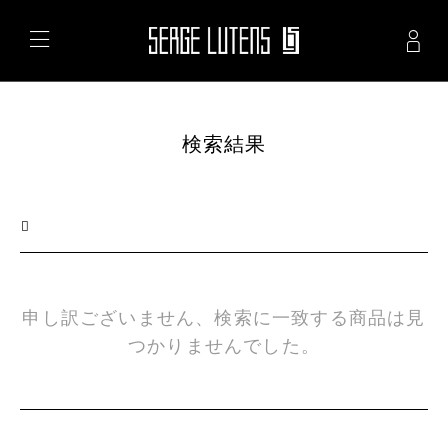
Skip
to
main
content
検索結果
カ
タ
ロ
グ
の
申し訳ございません、検索に一致する商品は見
検
つかりませんでした。
索