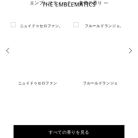
エンブレマティック ― 象徴の香り ―
THE EMBLEMATICS
ニュイドゥセロファン
フルールドランジェ
すべての香りを見る